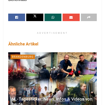
ADVERTISEMENT
Ähnliche Artikel
BRANDENBURG
NL-Tagesticker: News, Infos & Videos von
heute