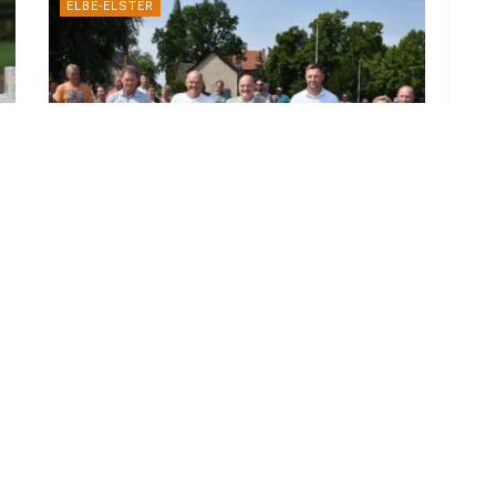
ELBE-ELSTER
Ortsdurchfahrt Buckau nach knapp
drei Jahren Bauzeit freigegeben
4. AUGUST 2026
LOAD MORE
ADVERTISEMENT