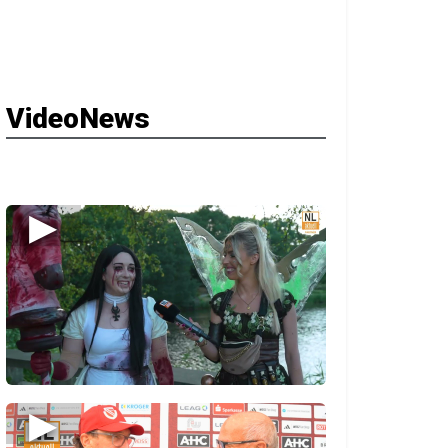
VideoNews
▶
▶