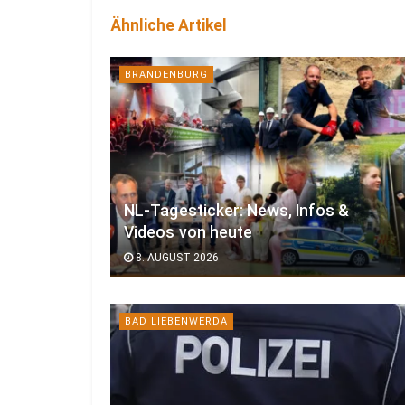
Ähnliche Artikel
BRANDENBURG
NL-Tagesticker: News, Infos &
Videos von heute
8. AUGUST 2026
BAD LIEBENWERDA