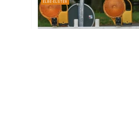
ELBE-ELSTER
Kreuzung der B96 in Finsterwalde
wird voll gesperrt
5. AUGUST 2026