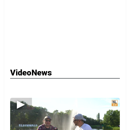
VideoNews
▶