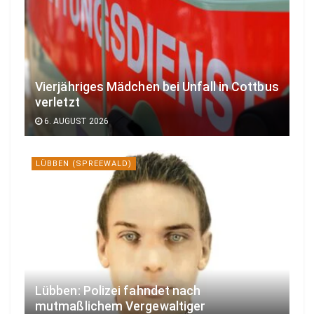
Vierjähriges Mädchen bei Unfall in Cottbus
verletzt
6. AUGUST 2026
LÜBBEN (SPREEWALD)
Lübben: Polizei fahndet nach
mutmaßlichem Vergewaltiger