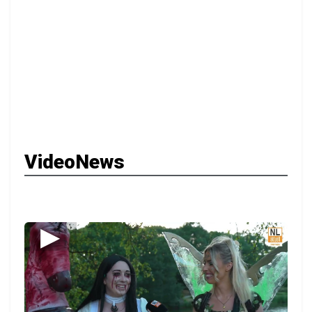
VideoNews
▶