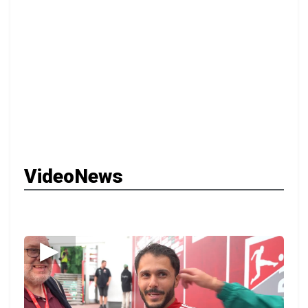
VideoNews
▶