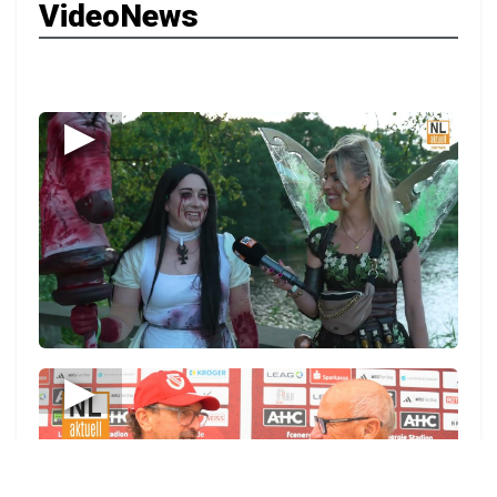
VideoNews
▶
▶