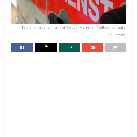
Tödlicher Arbeitsunfall bei Krugau. Mann von Radladerschaufel
erschlagen