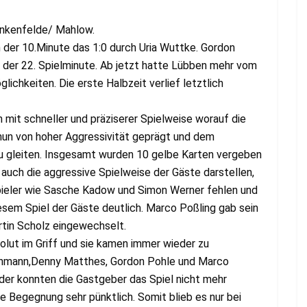
ankenfelde/ Mahlow.
n der 10.Minute das 1:0 durch Uria Wuttke. Gordon
n der 22. Spielminute. Ab jetzt hatte Lübben mehr vom
ichkeiten. Die erste Halbzeit verlief letztlich
 mit schneller und präziserer Spielweise worauf die
 nun von hoher Aggressivität geprägt und dem
zu gleiten. Insgesamt wurden 10 gelbe Karten vergeben
auch die aggressive Spielweise der Gäste darstellen,
Spieler wie Sasche Kadow und Simon Werner fehlen und
esem Spiel der Gäste deutlich. Marco Poßling gab sein
rtin Scholz eingewechselt.
olut im Griff und sie kamen immer wieder zu
uhmann,Denny Matthes, Gordon Pohle und Marco
eider konnten die Gastgeber das Spiel nicht mehr
 Begegnung sehr pünktlich. Somit blieb es nur bei