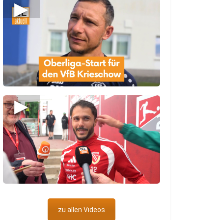
▶
▶
zu allen Videos