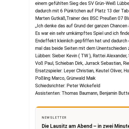
einem gefühlten Sieg des SV Grün-Weiß Lübben
dadurch mit 6 Pünktchen auf Platz 13 der Tabe
Marten Gutkäß,Trainer des BSC Preußen 07 Bl
,,Ich denke das auf Grund der ganzen Chancen a
Es war ein sehr umkämpftes Spiel und ich finde
Endeffekt kleinlich gepfiffen hat und dadurch
mal das beide Seiten mit dem Unentschieden z
Lübben: Sieber Kevin ( TW ), Rattei Alexander,
Voß Paul, Schieban Dirk, Jurrack Sebastian, R
Ersatzspieler: Leyer Christian, Keutel Oliver,
Poßling Marco, Grünwald Maik
Schiedsrichter: Peter Wickefeld
Assistenten: Thomas Baumann, Benjamin Butt
NEWSLETTER
Die Lausitz am Abend – in zwei Minut