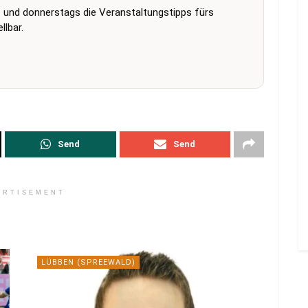
 und donnerstags die Veranstaltungstipps fürs
lbar.
Send
Send
ERTISEMENT
LÜBBEN (SPREEWALD)