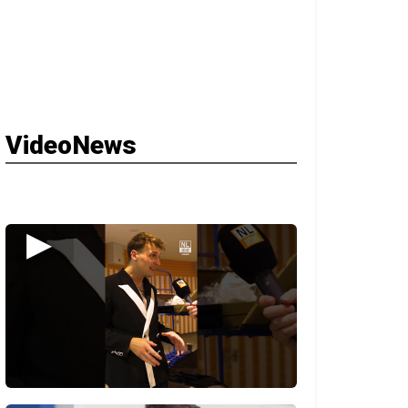
VideoNews
▶