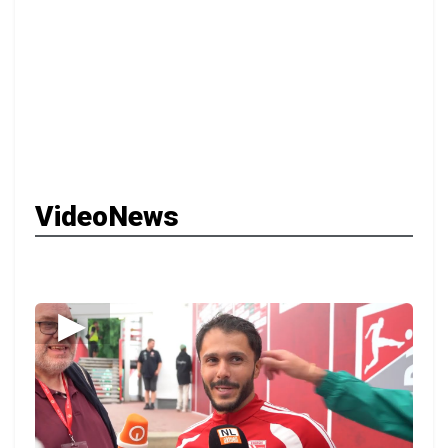
VideoNews
▶