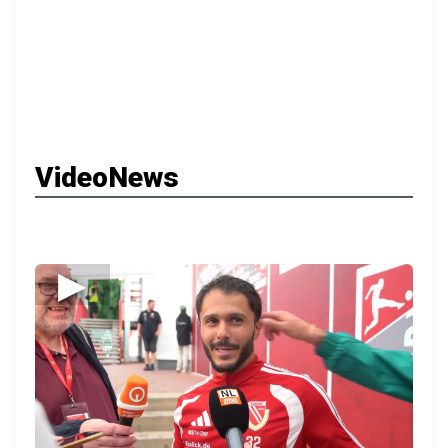
VideoNews
▶