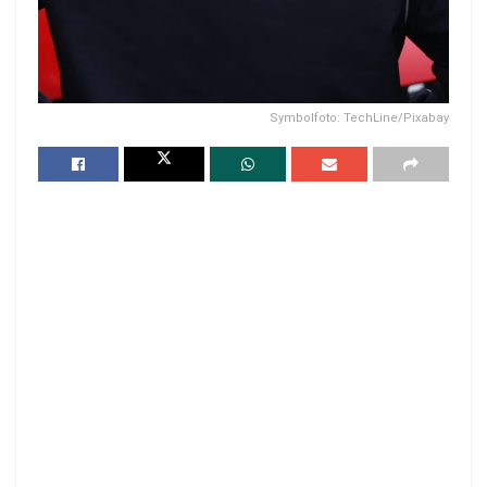
Symbolfoto: TechLine/Pixabay