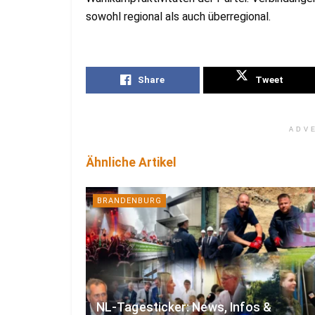
sowohl regional als auch überregional.
Share
Tweet
ADV
Ähnliche Artikel
BRANDENBURG
NL-Tagesticker: News, Infos &