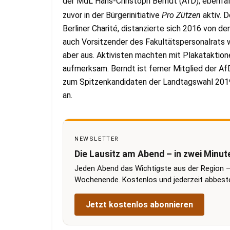
der MdL Hans-Christoph Berndt (AfD); ebenfal
zuvor in der Bürgerinitiative
Pro Zützen
aktiv. 
Berliner Charité, distanzierte sich 2016 von de
auch Vorsitzender des Fakultätspersonalrats 
aber aus. Aktivisten machten mit Plakataktion
aufmerksam. Berndt ist ferner Mitglied der Af
zum Spitzenkandidaten der Landtagswahl 2019 
an.
NEWSLETTER
Die Lausitz am Abend – in zwei Minut
Jeden Abend das Wichtigste aus der Region –
Wochenende. Kostenlos und jederzeit abbestel
Jetzt kostenlos abonnieren