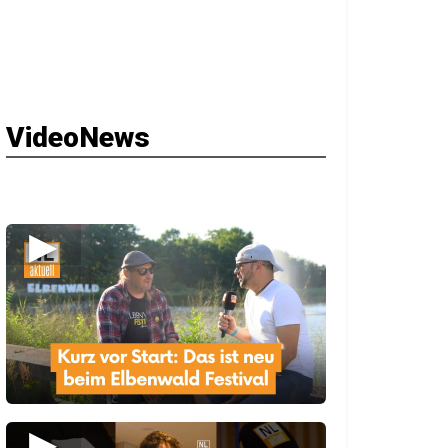
VideoNews
▶
▶