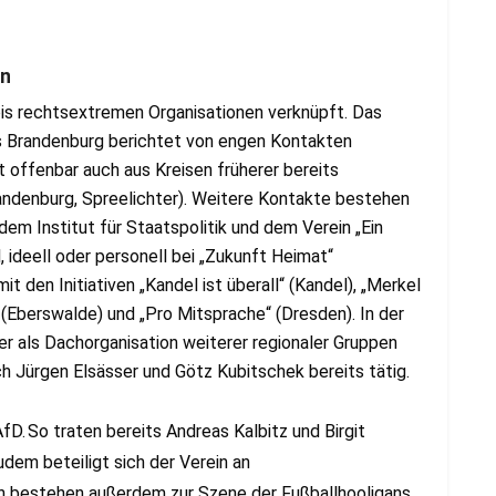
en
bis rechtsextremen Organisationen verknüpft. Das
 Brandenburg berichtet von engen Kontakten
t offenbar auch aus Kreisen früherer bereits
ndenburg, Spreelichter). Weitere Kontakte bestehen
m Institut für Staatspolitik und dem Verein „Ein
l, ideell oder personell bei „Zukunft Heimat“
t den Initiativen „Kandel ist überall“ (Kandel), „Merkel
 (Eberswalde) und „Pro Mitsprache“ (Dresden). In der
r als Dachorganisation weiterer regionaler Gruppen
h Jürgen Elsässer und Götz Kubitschek bereits tätig.
fD.
So traten bereits Andreas Kalbitz und Birgit
dem beteiligt sich der Verein an
n bestehen außerdem zur Szene der Fußballhooligans,