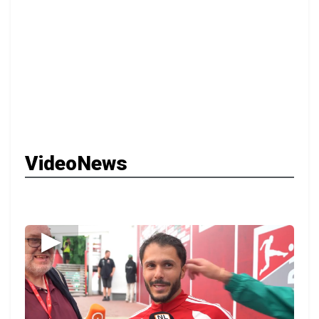
VideoNews
▶