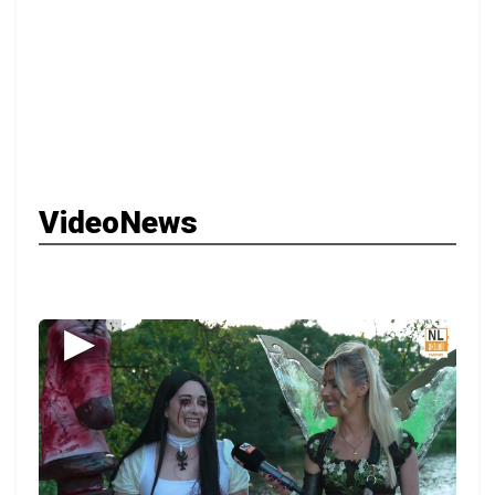
VideoNews
▶