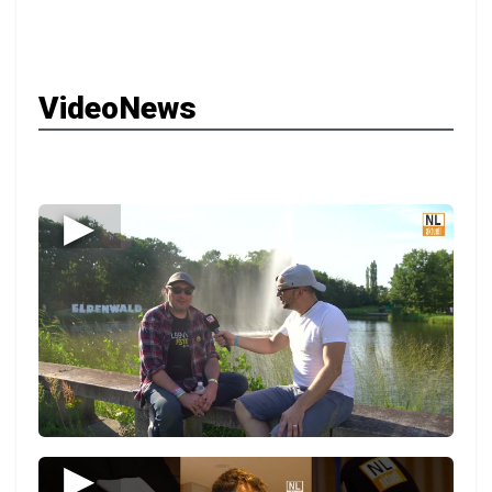
VideoNews
▶
▶