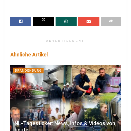
ADVERTISEMENT
Ähnliche Artikel
BRANDENBURG
NL-Tagesticker: News, Infos & Videos von
heute