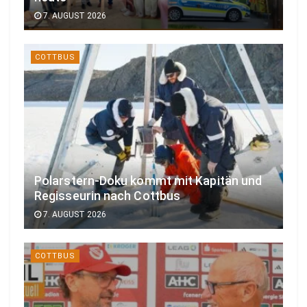
7. AUGUST 2026
COTTBUS
Polarstern-Doku kommt mit Kapitän und
Regisseurin nach Cottbus
7. AUGUST 2026
COTTBUS