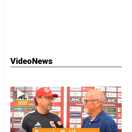
VideoNews
▶