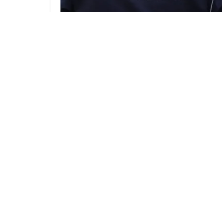
Fußball-Schriftzüge an Hausfassade
in Bad Liebenwerda gesprüht
7. AUGUST 2026
Karriere
Impressum
Mediadaten
Datenschutz
AG