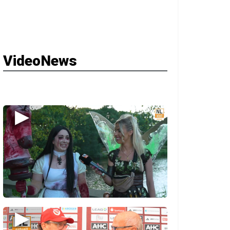
VideoNews
▶
▶