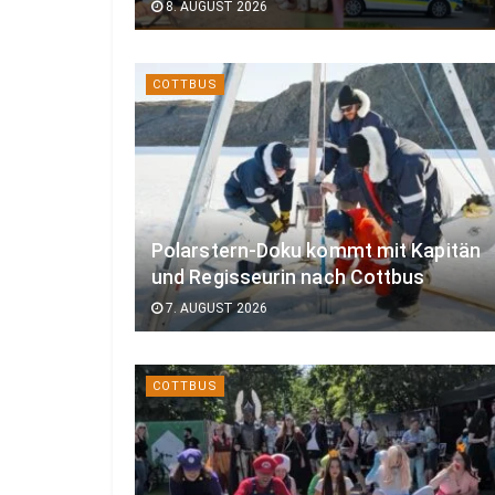
8. AUGUST 2026
COTTBUS
Polarstern-Doku kommt mit Kapitän
und Regisseurin nach Cottbus
7. AUGUST 2026
COTTBUS