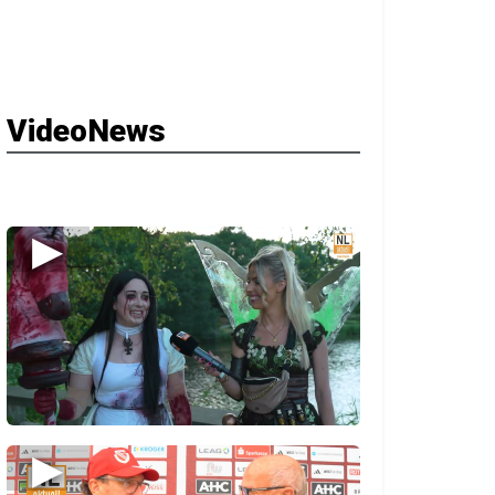
VideoNews
▶
▶