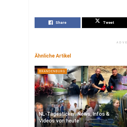
Share
Tweet
ADV
Ähnliche Artikel
BRANDENBURG
NL-Tagesticker: News, Infos &
Videos von heute