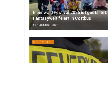
Elbenwald Festival 2026 ist gestartet:
Fantasywelt feiert in Cottbus
7. AUGUST 2026
SCHÖNEFELD
Technischer Defekt löste 20-Hektar-
Feldbrand bei Schönefeld aus
7. AUGUST 2026