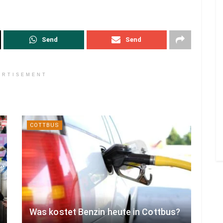
Send
Send
ERTISEMENT
COTTBUS
Was kostet Benzin heute in Cottbus?