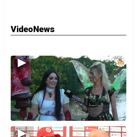
VideoNews
▶
▶