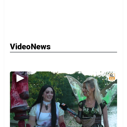
VideoNews
▶