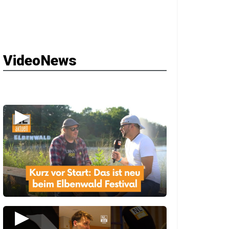
VideoNews
▶
▶