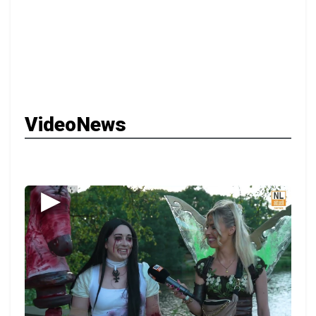
VideoNews
▶