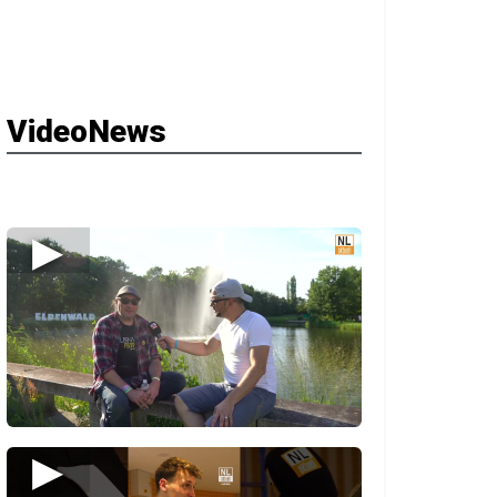
VideoNews
▶
▶