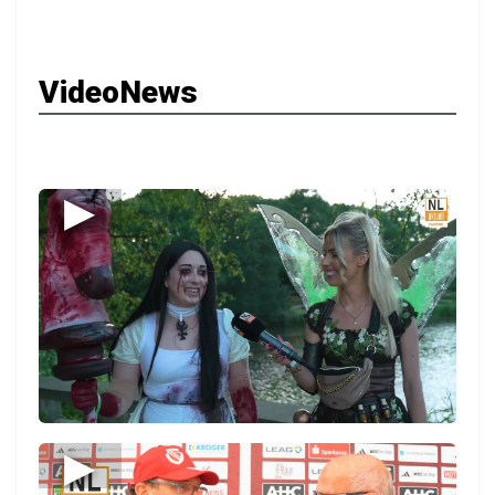
VideoNews
▶
▶