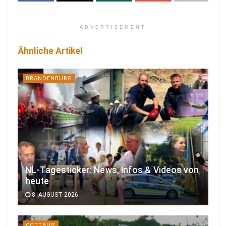
ADVERTISEMENT
Ähnliche Artikel
BRANDENBURG
NL-Tagesticker: News, Infos & Videos von
heute
8. AUGUST 2026
COTTBUS