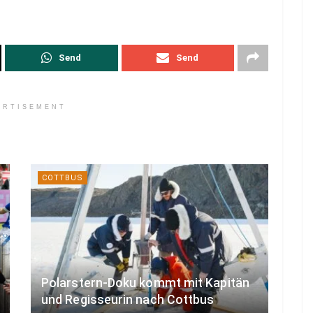
Send
Send
ERTISEMENT
COTTBUS
Polarstern-Doku kommt mit Kapitän
und Regisseurin nach Cottbus