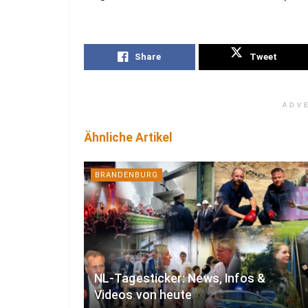
Share
Tweet
ADV
Ähnliche Artikel
BRANDENBURG
NL-Tagesticker: News, Infos &
Videos von heute