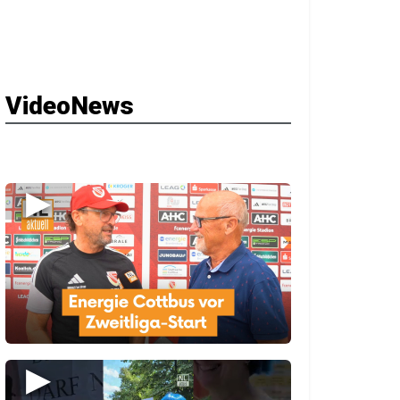
VideoNews
▶
▶