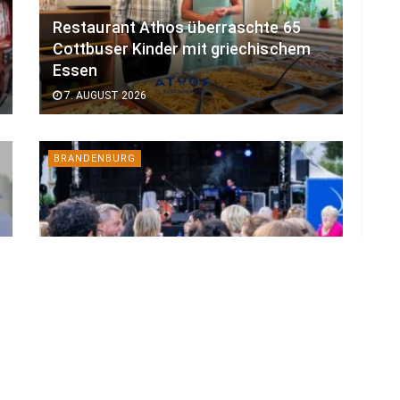
Restaurant Athos überraschte 65
Cottbuser Kinder mit griechischem
Essen
7. AUGUST 2026
BRANDENBURG
Bund verlängert BTU-Projekt für
gutes Leben im Alter
7. AUGUST 2026