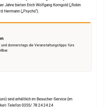
iger Jahre bieten Erich Wolfgang Korngold („Robin
rd Herrmann („Psycho“).
en
 und donnerstags die Veranstaltungstipps fürs
lbar.
uro) sind erhältlich im Besucher-Service (im
cket-Telefon 0355/ 78 24 24 24