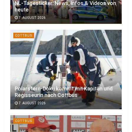
NL-Tagesticker: News, Infos & Videos von
heute
7. AUGUST 2026
COTTBUS
Polarstern-Doku kommt mit Kapitän und
Regisseurin nach Cottbus
7. AUGUST 2026
COTTBUS