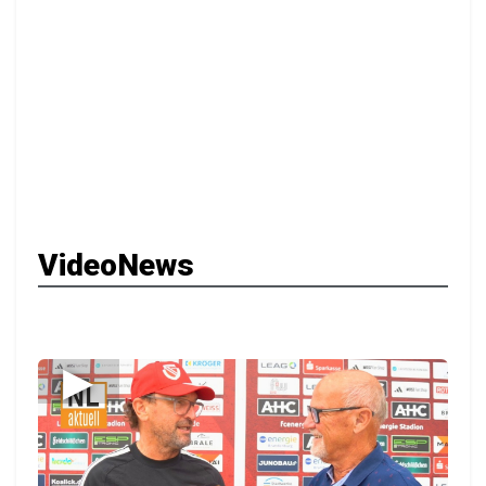
VideoNews
▶