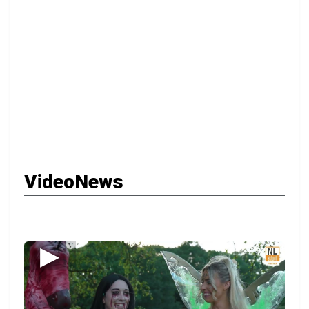
VideoNews
▶