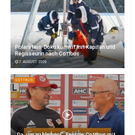
Polarstern-Doku kommt mit Kapitän und
Regisseurin nach Cottbus
7. AUGUST 2026
COTTBUS
„Da, um zu bleiben!“: Energie Cottbus mit