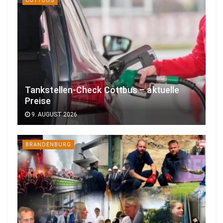
COTTBUS
Tankstellen-Check Cottbus – aktuelle
Preise
9. AUGUST 2026
BRANDENBURG