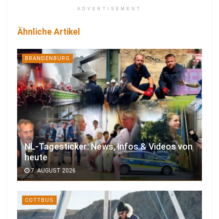
ADVERTISEMENT
Ähnliche Artikel
BRANDENBURG
NL-Tagesticker: News, Infos & Videos von
heute
7. AUGUST 2026
COTTBUS