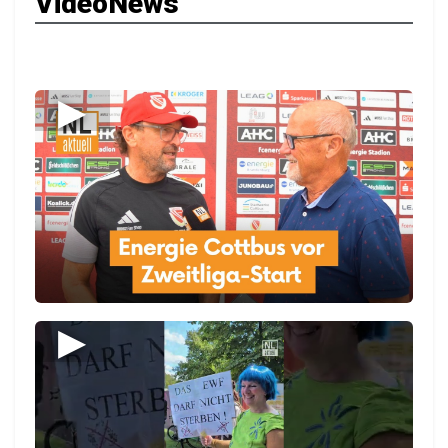
VideoNews
▶
▶