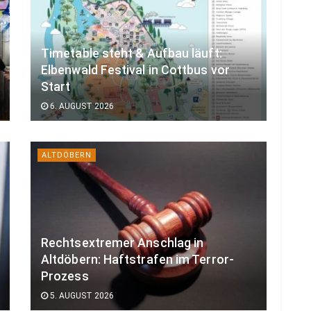
Timetable steht & Aufbau läuft:
Elbenwald Festival in Cottbus vor
Start
6. AUGUST 2026
ALTDÖBERN
Rechtsextremer Anschlag in
Altdöbern: Haftstrafen im Terror-
Prozess
5. AUGUST 2026