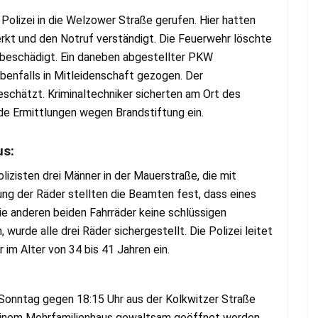
olizei in die Welzower Straße gerufen. Hier hatten
 und den Notruf verständigt. Die Feuerwehr löschte
k beschädigt. Ein daneben abgestellter PKW
enfalls in Mitleidenschaft gezogen. Der
chätzt. Kriminaltechniker sicherten am Ort des
e Ermittlungen wegen Brandstiftung ein.
us:
izisten drei Männer in der Mauerstraße, die mit
ng der Räder stellten die Beamten fest, dass eines
die anderen beiden Fahrräder keine schlüssigen
urde alle drei Räder sichergestellt. Die Polizei leitet
im Alter von 34 bis 41 Jahren ein.
m Sonntag gegen 18:15 Uhr aus der Kolkwitzer Straße
 einem Mehrfamilienhaus gewaltsam geöffnet worden.