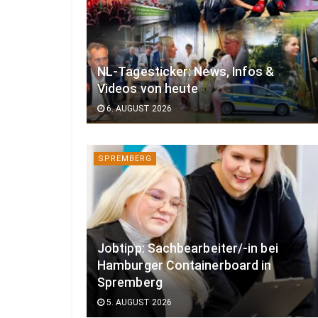
NL-Tagesticker: News, Infos &
Videos von heute
6. AUGUST 2026
SPREMBERG
Jobtipp: Sachbearbeiter/-in bei
Hamburger Containerboard in
Spremberg
5. AUGUST 2026