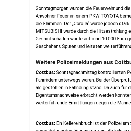
Sonntagmorgen wurden die Feuerwehr und die P
Anwohner Feuer an einem PKW TOYOTA bemerkt
die Flammen. Der „Corolla“ wurde jedoch star
MITSUBISHI wurde durch die Hitzestrahlung eb
Gesamtschaden wurde auf rund 10.000 Euro ges
Geschehens Spuren und leiteten weiterführend
Weitere Polizeimeldungen aus Cottb
Cottbus:
Sonntagnachmittag kontrollierten Pol
Fahrrädern unterwegs waren. Bei der Überprüfu
als gestohlen in Fahndung stand. Da auch für 
Eigentumsnachweise erbracht werden konnten, w
weiterführende Ermittlungen gegen die Männer 
Cottbus:
Ein Kellereinbruch ist der Polizei a
gemeldet worden. Hier waren zwei Abteile in