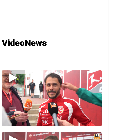
VideoNews
▶
▶