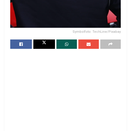
Symbolfoto: TechLine/Pixabay