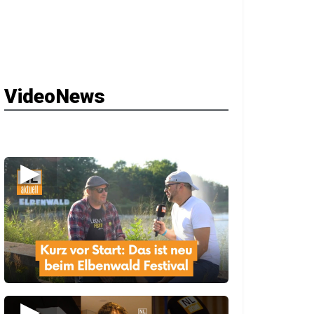
VideoNews
▶
▶