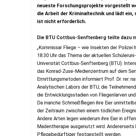
neueste Forschungsprojekte vorgestellt we
die Arbeit der Kriminaltechnik und lädt ei
ist nicht erforderlich.
Die BTU Cottbus-Senftenberg teilte dazu m
„Kommissar Fliege – wie Insekten der Polizei 
18:30 Uhr das Thema der aktuellen Schülerun
Universität Cottbus-Senftenberg (BTU). Intere
das Konrad-Zuse-Medienzentrum auf dem Senf
Ermittlungsmetoden informiert Prof. Dr. rer. na
Analytischen Labors der BTU, die Teilnehmende
die Entwicklungsstadien von Fliegenlarven und
Da manche Schmeißfliegen ihre Eier unmittelba
der Zeitraum zwischen einem tödlichen Ereign
Andere Arten legen wiederum ihre Eier in offe
Madentherapie ausgenutzt wird. Andererseits
Pflegebedürftiger festgestellt werden.