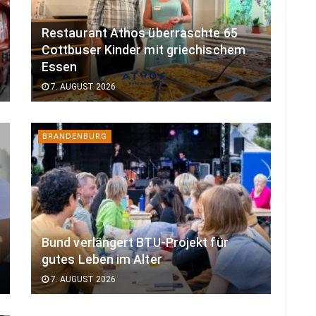
Restaurant Athos überraschte 65
Cottbuser Kinder mit griechischem
Essen
7. AUGUST 2026
BRANDENBURG
Bund verlängert BTU-Projekt für
gutes Leben im Alter
7. AUGUST 2026