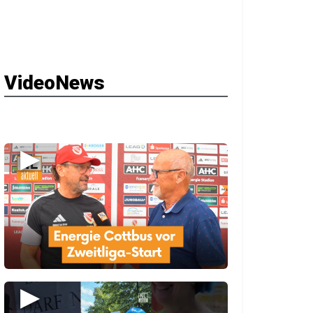
VideoNews
▶
▶