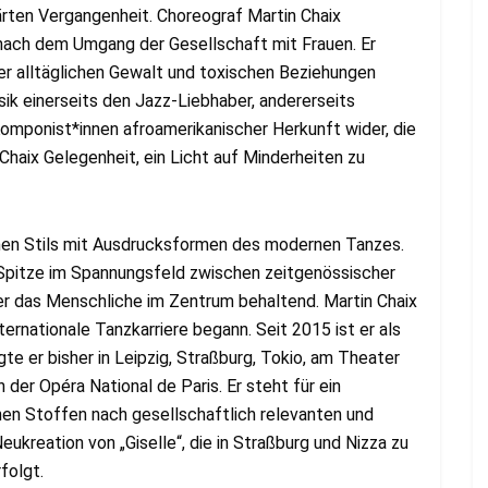
lärten Vergangenheit. Choreograf Martin Chaix
 nach dem Umgang der Gesellschaft mit Frauen. Er
er alltäglichen Gewalt und toxischen Beziehungen
ik einerseits den Jazz-Liebhaber, andererseits
omponist*innen afroamerikanischer Herkunft wider, die
 Chaix Gelegenheit, ein Licht auf Minderheiten zu
chen Stils mit Ausdrucksformen des modernen Tanzes.
Spitze im Spannungsfeld zwischen zeitgenössischer
er das Menschliche im Zentrum behaltend. Martin Chaix
ernationale Tanzkarriere begann. Seit 2015 ist er als
te er bisher in Leipzig, Straßburg, Tokio, am Theater
 der Opéra National de Paris. Er steht für ein
chen Stoffen nach gesellschaftlich relevanten und
eukreation von „Giselle“, die in Straßburg und Nizza zu
folgt.