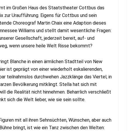
mmt im Großen Haus des Staatstheater Cottbus das
x zur Uraufführung. Eigens für Cottbus und sein
eitende Choreograf Martin Chaix eine Adaption dieses
ennessee Williams und stellt damit wesentliche Fragen:
serer Gesellschaft, jederzeit bereit, auf- und
 weg, wenn unsere heile Welt Risse bekommt?
ringt Blanche in einen ärmlichen Stadtteil von New
ier ist geprägt von einer wiederholt eskalierenden,
ar teilnahmslos durchwehen Jazzklänge das Viertel, in
zen Bevölkerung mitklingt. Stella hat sich mit
l die Realität nicht hinnehmen. Beharrlich verschließt
 sich die Welt lieber, wie sie sein sollte.
iguren mit all ihren Sehnsüchten, Wünschen, aber auch
Bühne bringt, ist wie ein Tanz zwischen den Welten: