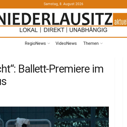
Samstag, 8. August 2026
RegioNews
VideoNews
Themen
t“: Ballett-Premiere im
us