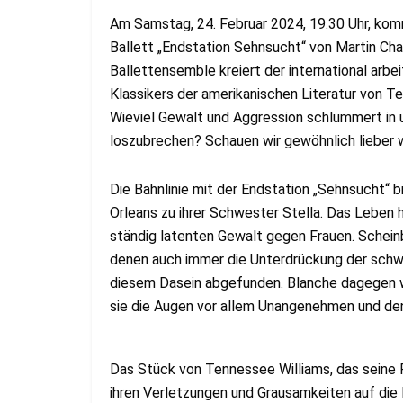
Am Samstag, 24. Februar 2024, 19.30 Uhr, ko
Ballett „Endstation Sehnsucht“ von Martin Chai
Ballettensemble kreiert der international arb
Klassikers der amerikanischen Literatur von T
Wieviel Gewalt und Aggression schlummert in un
loszubrechen? Schauen wir gewöhnlich lieber
Die Bahnlinie mit der Endstation „Sehnsucht“ b
Orleans zu ihrer Schwester Stella. Das Leben h
ständig latenten Gewalt gegen Frauen. Scheinb
denen auch immer die Unterdrückung der schwar
diesem Dasein abgefunden. Blanche dagegen wil
sie die Augen vor allem Unangenehmen und denkt
Das Stück von Tennessee Williams, das seine F
ihren Verletzungen und Grausamkeiten auf die 