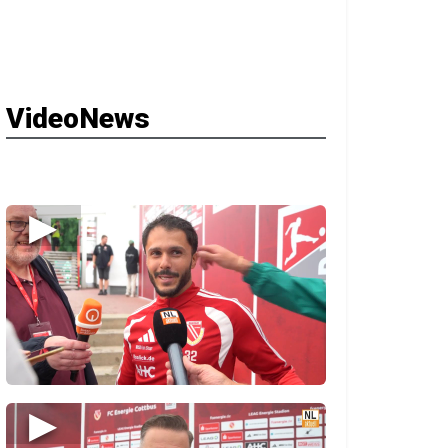
VideoNews
▶
▶