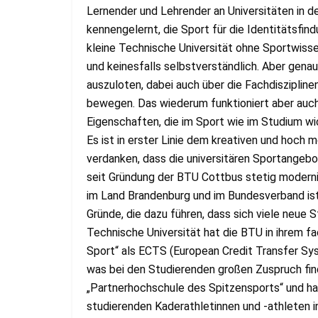
Lernender und Lehrender an Universitäten in d
kennengelernt, die Sport für die Identitätsfindu
kleine Technische Universität ohne Sportwis
und keinesfalls selbstverständlich. Aber gena
auszuloten, dabei auch über die Fachdisziplin
bewegen. Das wiederum funktioniert aber auch 
Eigenschaften, die im Sport wie im Studium wic
Es ist in erster Linie dem kreativen und hoc
verdanken, dass die universitären Sportangebo
seit Gründung der BTU Cottbus stetig moderni
im Land Brandenburg und im Bundesverband ist
Gründe, die dazu führen, dass sich viele neue 
Technische Universität hat die BTU in ihrem
Sport“ als ECTS (European Credit Transfer Sy
was bei den Studierenden großen Zuspruch fin
„Partnerhochschule des Spitzensports“ und hat
studierenden Kaderathletinnen und -athleten in