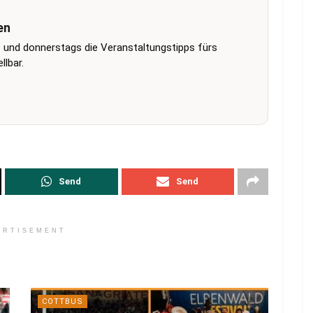
en
 und donnerstags die Veranstaltungstipps fürs
lbar.
Send
Send
ERTISEMENT
COTTBUS