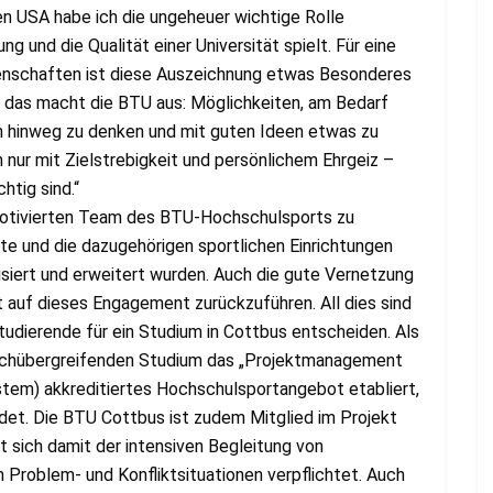
en USA habe ich die ungeheuer wichtige Rolle
ng und die Qualität einer Universität spielt. Für eine
senschaften ist diese Auszeichnung etwas Besonderes
u das macht die BTU aus: Möglichkeiten, am Bedarf
en hinweg zu denken und mit guten Ideen etwas zu
nur mit Zielstrebigkeit und persönlichem Ehrgeiz –
htig sind.“
h motivierten Team des BTU-Hochschulsports zu
te und die dazugehörigen sportlichen Einrichtungen
siert und erweitert wurden. Auch die gute Vernetzung
 auf dieses Engagement zurückzuführen. All dies sind
Studierende für ein Studium in Cottbus entscheiden. Als
 fachübergreifenden Studium das „Projektmanagement
stem) akkreditiertes Hochschulsportangebot etabliert,
det. Die BTU Cottbus ist zudem Mitglied im Projekt
 sich damit der intensiven Begleitung von
 Problem- und Konfliktsituationen verpflichtet. Auch