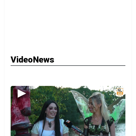
VideoNews
▶