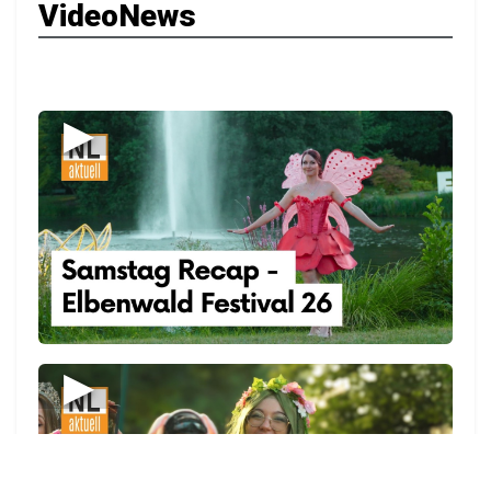
VideoNews
▶
▶