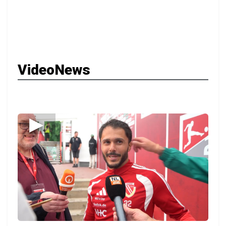
VideoNews
▶