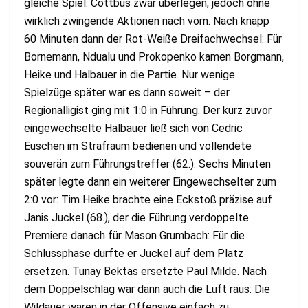
gleiche Spiel: Cottbus zwar überlegen, jedoch ohne
wirklich zwingende Aktionen nach vorn. Nach knapp
60 Minuten dann der Rot-Weiße Dreifachwechsel: Für
Bornemann, Ndualu und Prokopenko kamen Borgmann,
Heike und Halbauer in die Partie. Nur wenige
Spielzüge später war es dann soweit – der
Regionalligist ging mit 1:0 in Führung. Der kurz zuvor
eingewechselte Halbauer ließ sich von Cedric
Euschen im Strafraum bedienen und vollendete
souverän zum Führungstreffer (62.). Sechs Minuten
später legte dann ein weiterer Eingewechselter zum
2:0 vor: Tim Heike brachte eine Eckstoß präzise auf
Janis Juckel (68.), der die Führung verdoppelte.
Premiere danach für Mason Grumbach: Für die
Schlussphase durfte er Juckel auf dem Platz
ersetzen. Tunay Bektas ersetzte Paul Milde. Nach
dem Doppelschlag war dann auch die Luft raus: Die
Wildauer waren in der Offensive einfach zu