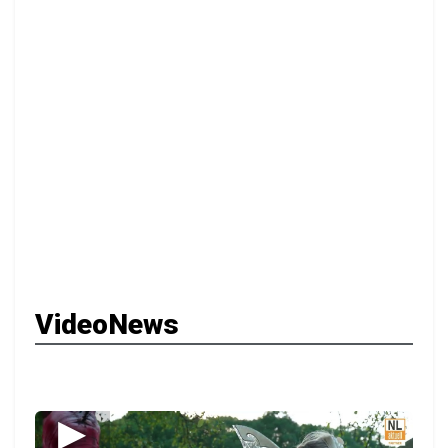
VideoNews
▶