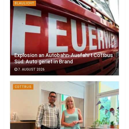
BLAULICHT
Explosion an Autobahn-Ausfahrt Cottbus
Süd: Auto geriet in Brand
7. AUGUST 2026
COTTBUS