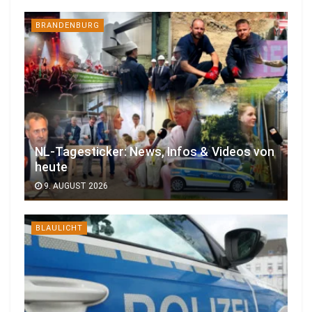
BRANDENBURG
NL-Tagesticker: News, Infos & Videos von
heute
9. AUGUST 2026
BLAULICHT