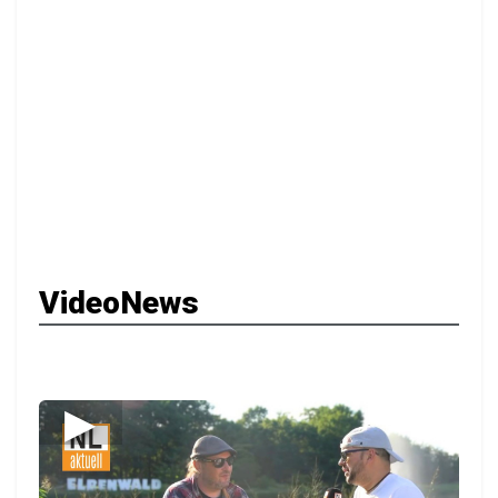
VideoNews
▶