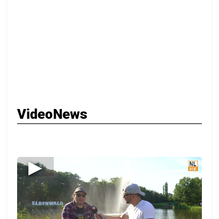
VideoNews
▶