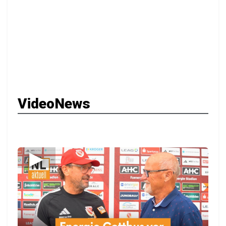
VideoNews
▶