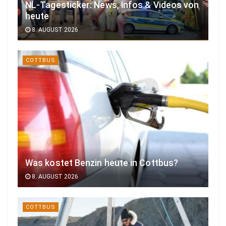
NL-Tagesticker: News, Infos & Videos von
heute
8. AUGUST 2026
COTTBUS
Was kostet Benzin heute in Cottbus?
8. AUGUST 2026
COTTBUS