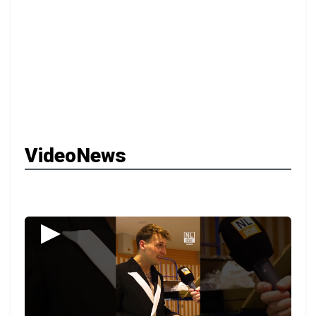
VideoNews
▶