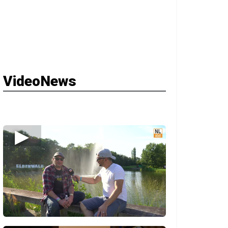
VideoNews
▶