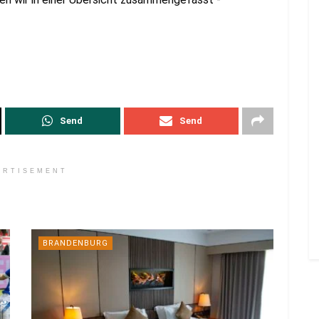
Send
Send
ERTISEMENT
BRANDENBURG