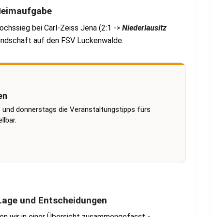
 Heimaufgabe
chssieg bei Carl-Zeiss Jena (2:1 ->
Niederlausitz
reundschaft auf den FSV Luckenwalde.
en
 und donnerstags die Veranstaltungstipps fürs
lbar.
e Lage und Entscheidungen
ben wir in einer Übersicht zusammengefasst -