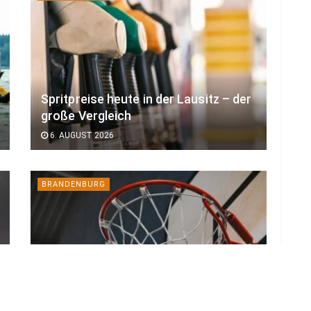
Spritpreise heute in der Lausitz – der
große Vergleich
6. AUGUST 2026
BRANDENBURG
BTU-Forscher entwickelt Software
für bessere Basketball-Spielpläne