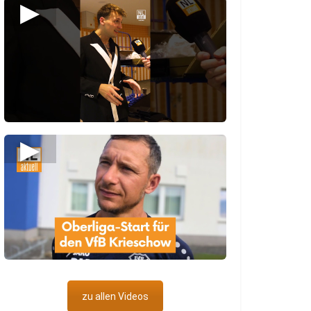
▶
▶
zu allen Videos