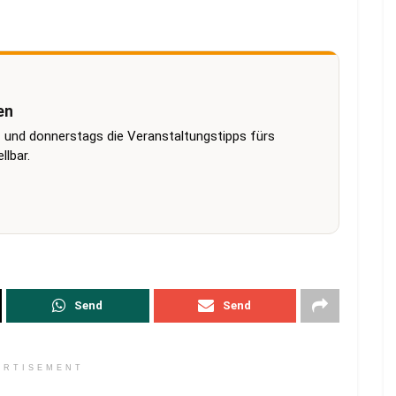
en
 und donnerstags die Veranstaltungstipps fürs
lbar.
Send
Send
ERTISEMENT