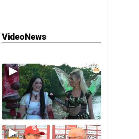
VideoNews
▶
▶