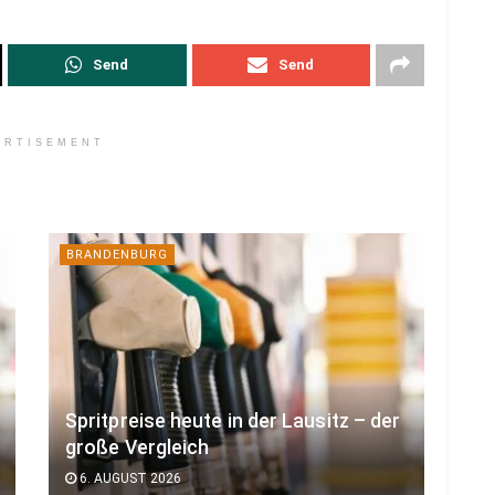
Send
Send
ERTISEMENT
BRANDENBURG
Spritpreise heute in der Lausitz – der
große Vergleich
6. AUGUST 2026