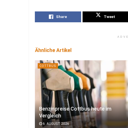
Share
Tweet
ADV
Ähnliche Artikel
COTTBUS
Benzinpreise Cottbus heute im
Vergleich
6. AUGUST 2026