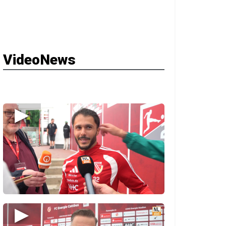
VideoNews
▶
▶