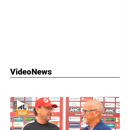
VideoNews
▶