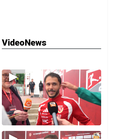
VideoNews
▶
▶