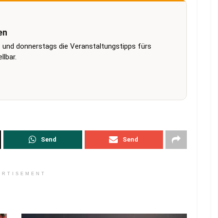
en
 und donnerstags die Veranstaltungstipps fürs
lbar.
Send
Send
ERTISEMENT