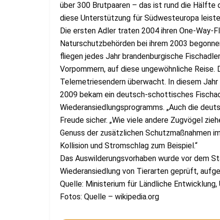
über 300 Brutpaaren – das ist rund die Hälft
diese Unterstützung für Südwesteuropa leiste
Die ersten Adler traten 2004 ihren One-Way-F
Naturschutzbehörden bei ihrem 2003 begonne
fliegen jedes Jahr brandenburgische Fischadle
Vorpommern, auf diese ungewöhnliche Reise. D
Telemetriesendern überwacht. In diesem Jahr 
2009 bekam ein deutsch-schottisches Fischa
Wiederansiedlungsprogramms. „Auch die deutsc
Freude sicher. „Wie viele andere Zugvögel zie
Genuss der zusätzlichen Schutzmaßnahmen im P
Kollision und Stromschlag zum Beispiel.“
Das Auswilderungsvorhaben wurde vor dem Star
Wiederansiedlung von Tierarten geprüft, aufge
Quelle: Ministerium für Ländliche Entwicklun
Fotos: Quelle – wikipedia.org