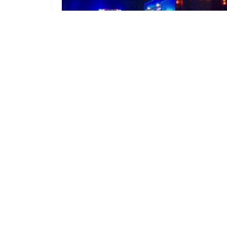
Umgestürzter Baum riss
Stromleitung an B112 bei Forst ab
3. AUGUST 2026
Karriere
Impressum
Mediadaten
Datenschutz
AG