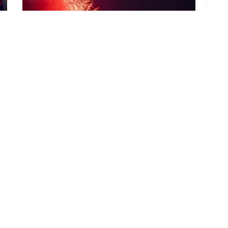
Feuerwerk krönte das Senftenberger
Hafenfest 2026
3. AUGUST 2026
LOAD MORE
ADVERTISEMENT
B