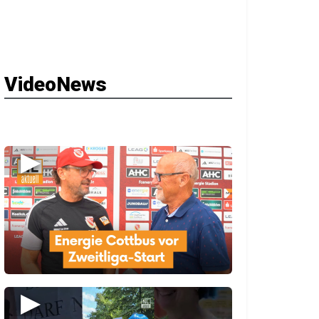
VideoNews
▶
▶