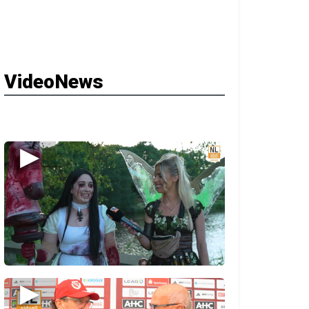
VideoNews
▶
▶