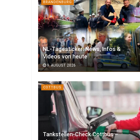
BRANDENBURG
NL-Tagesticker: News, Infos &
Videos von heute
9. AUGUST 2026
COTTBUS
Tankstellen-Check Cottbus –