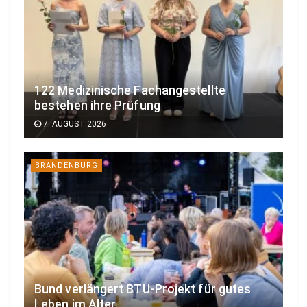
122 Medizinische Fachangestellte
bestehen ihre Prüfung
7. AUGUST 2026
BRANDENBURG
Bund verlängert BTU-Projekt für gutes
Leben im Alter