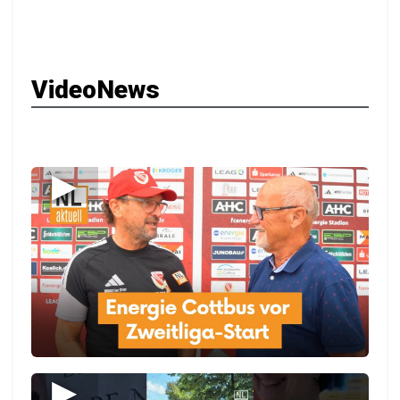
VideoNews
▶
▶